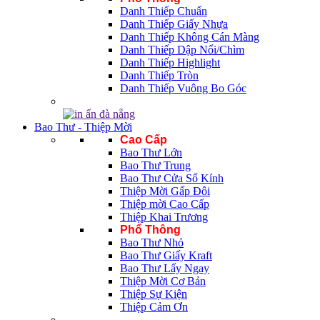
Danh Thiếp Chuẩn
Danh Thiếp Giấy Nhựa
Danh Thiếp Không Cán Màng
Danh Thiếp Dập Nổi/Chìm
Danh Thiếp Highlight
Danh Thiếp Tròn
Danh Thiếp Vuông Bo Góc
Bao Thư - Thiệp Mời
Cao Cấp
Bao Thư Lớn
Bao Thư Trung
Bao Thư Cửa Sổ Kính
Thiệp Mời Gấp Đôi
Thiệp mời Cao Cấp
Thiệp Khai Trương
Phổ Thông
Bao Thư Nhỏ
Bao Thư Giấy Kraft
Bao Thư Lấy Ngay
Thiệp Mời Cơ Bản
Thiệp Sự Kiện
Thiệp Cảm Ơn