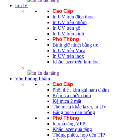
In UV
Cao Cấp
In UV trên điện thoại
In UV trên nhôm
In UV trên gỗ
In UV trên kính
Phổ Thông
Bình giữ nhiệt bằng tre
In UV trên Mica
In UV trên inox
Khắc lazer trên kim loại
Văn Phòng Phẩm
Cao Cấp
Phôi thẻ , kim gài nam châm
Kệ mica chức danh
Kệ mica 2 mặt
Thẻ mica khắc lazer, in UV
Bảng mica dán tường
Phổ Thông
In quà tặng VPP
Khắc lazer quà tặng
Thùng phiếu, họp tiền TIP