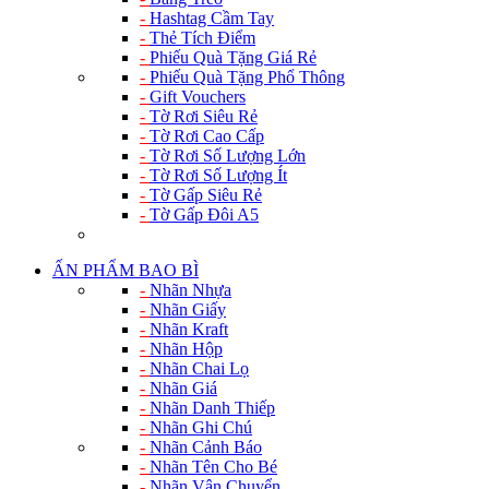
-
Hashtag Cầm Tay
-
Thẻ Tích Điểm
-
Phiếu Quà Tặng Giá Rẻ
-
Phiếu Quà Tặng Phổ Thông
-
Gift Vouchers
-
Tờ Rơi Siêu Rẻ
-
Tờ Rơi Cao Cấp
-
Tờ Rơi Số Lượng Lớn
-
Tờ Rơi Số Lượng Ít
-
Tờ Gấp Siêu Rẻ
-
Tờ Gấp Đôi A5
ẤN PHẨM BAO BÌ
-
Nhãn Nhựa
-
Nhãn Giấy
-
Nhãn Kraft
-
Nhãn Hộp
-
Nhãn Chai Lọ
-
Nhãn Giá
-
Nhãn Danh Thiếp
-
Nhãn Ghi Chú
-
Nhãn Cảnh Báo
-
Nhãn Tên Cho Bé
-
Nhãn Vận Chuyển