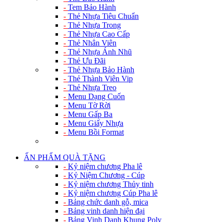
-
Tem Bảo Hành
-
Thẻ Nhựa Tiêu Chuẩn
-
Thẻ Nhựa Trong
-
Thẻ Nhựa Cao Cấp
-
Thẻ Nhân Viên
-
Thẻ Nhựa Ánh Nhũ
-
Thẻ Ưu Đãi
-
Thẻ Nhựa Bảo Hành
-
Thẻ Thành Viên Vip
-
Thẻ Nhựa Treo
-
Menu Dạng Cuốn
-
Menu Tờ Rời
-
Menu Gấp Ba
-
Menu Giấy Nhựa
-
Menu Bồi Format
ẤN PHẨM QUÀ TẶNG
-
Kỷ niệm chương Pha lê
-
Kỷ Niệm Chương - Cúp
-
Kỷ niệm chương Thủy tinh
-
Kỷ niệm chương Cúp Pha lê
-
Bảng chức danh gỗ, mica
-
Bảng vinh danh hiện đại
-
Bảng Vinh Danh Khung Poly