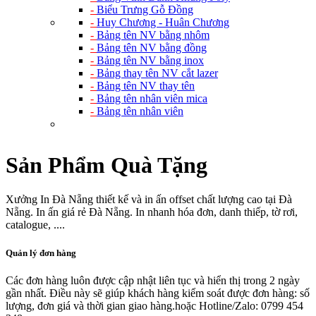
-
Biểu Trưng Gỗ Đồng
-
Huy Chương - Huân Chương
-
Bảng tên NV bằng nhôm
-
Bảng tên NV bằng đồng
-
Bảng tên NV bằng inox
-
Bảng thay tên NV cắt lazer
-
Bảng tên NV thay tên
-
Bảng tên nhân viên mica
-
Bảng tên nhân viên
Sản Phẩm Quà Tặng
Xưởng In Đà Nẵng thiết kế và in ấn offset chất lượng cao tại Đà
Nẵng. In ấn giá rẻ Đà Nẵng. In nhanh hóa đơn, danh thiếp, tờ rơi,
catalogue, ....
Quản lý đơn hàng
Các đơn hàng luôn được cập nhật liên tục và hiển thị trong 2 ngày
gần nhất. Điều này sẽ giúp khách hàng kiểm soát được đơn hàng: số
lượng, đơn giá và thời gian giao hàng.hoặc Hotline/Zalo: 0799 454