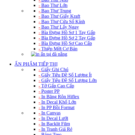
-
Bao Thư Lớn
-
Bao Thư Trung
-
Bao Thư Giấy Kraft
-
Bao Thư Cửa Sổ Kính
-
Bao Thư Lấy Ngay
-
Bìa Đựng Hồ Sơ 1 Tay Gấp
-
Bìa Đựng Hồ Sơ 2 Tay Gấp
-
Bìa Đựng Hồ Sơ Cao Cấp
-
Thiệp Mời Cơ Bản
ẤN PHẨM TIẾP THỊ
-
Giấy Ghi Chú
-
Giấy Tiêu Đề Số Lượng Ít
-
Giấy Tiêu Đề Số Lượng Lớn
-
Tờ Gấp Cao Cấp
-
Poster PP
-
In Băng Rôn Hiflex
-
In Decal Khổ Lớn
-
In PP Bồi Format
-
In Canvas
-
In Decal Lưới
-
In Backlit Film
-
In Tranh Giá Rẻ
-
Bảng Treo