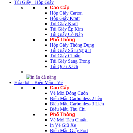
Túi Giấy - Hộp Giấy
Cao Cấp
Hộp Giấy Carton
Hộp Giấy Kraft
Túi Giấy Kraft
Túi Giấy Ép Kim
Túi Giấy Có Nắp
Phổ Thông
Hộp Giấy Thông Dụng
Túi Giấy Số Lượng Ít
Túi Giấy Chuẩn
Túi Giấy Sang Trọng
Túi Quai Xách
Hóa đơn - Biểu Mẫu - Vé
Cao Cấp
Vé Mời Đóng Cuốn
Biểu Mẫu Carbonless 2 liên
Biểu Mẫu Carbonless 3 Liên
Biểu Mẫu Thu Chi
Phổ Thông
Vé Mời Tiêu Chuẩn
In Vé Giữ Xe
Biểu Mẫu Giấy Fort