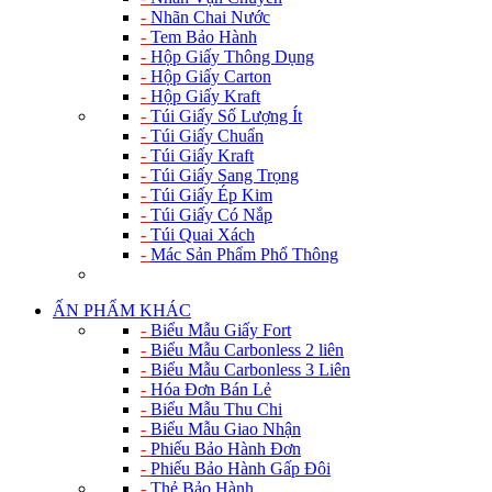
-
Nhãn Chai Nước
-
Tem Bảo Hành
-
Hộp Giấy Thông Dụng
-
Hộp Giấy Carton
-
Hộp Giấy Kraft
-
Túi Giấy Số Lượng Ít
-
Túi Giấy Chuẩn
-
Túi Giấy Kraft
-
Túi Giấy Sang Trọng
-
Túi Giấy Ép Kim
-
Túi Giấy Có Nắp
-
Túi Quai Xách
-
Mác Sản Phẩm Phổ Thông
ẤN PHẨM KHÁC
-
Biểu Mẫu Giấy Fort
-
Biểu Mẫu Carbonless 2 liên
-
Biểu Mẫu Carbonless 3 Liên
-
Hóa Đơn Bán Lẻ
-
Biểu Mẫu Thu Chi
-
Biểu Mẫu Giao Nhận
-
Phiếu Bảo Hành Đơn
-
Phiếu Bảo Hành Gấp Đôi
-
Thẻ Bảo Hành