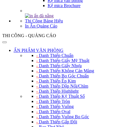
Kệ mica văn phòng
Kệ mica Brochure
Thi Công Bảng Hiệu
In Ấn Quảng Cáo
THI CÔNG - QUẢNG CÁO
ẤN PHẨM VĂN PHÒNG
-
Danh Thiếp Chuẩn
-
Danh Thiếp Giấy Mỹ Thuật
-
Danh Thiếp Giấy Nhựa
-
Danh Thiếp Không Cán Màng
-
Danh Thiếp Bo Góc Chuẩn
-
Danh Thiếp Ép Kim
-
Danh Thiếp Dập Nổi/Chìm
-
Danh Thiếp Highlight
-
Danh Thiếp Kỹ Thuật Số
-
Danh Thiếp Tròn
-
Danh Thiếp Vuông
-
Danh Thiếp Oval
-
Danh Thiếp Vuông Bo Góc
-
Danh Thiếp Gấp Đôi
-
Bao Thư Nhỏ