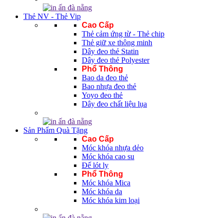
Thẻ NV - Thẻ Vip
Cao Cấp
Thẻ cảm ứng từ - Thẻ chip
Thẻ giữ xe thông minh
Dây đeo thẻ Statin
Dây đeo thẻ Polyester
Phổ Thông
Bao da đeo thẻ
Bao nhựa đeo thẻ
Yoyo đeo thẻ
Dây đeo chất liệu lụa
Sản Phẩm Quà Tặng
Cao Cấp
Móc khóa nhựa dẻo
Móc khóa cao su
Đế lót ly
Phổ Thông
Móc khóa Mica
Móc khóa da
Móc khóa kim loại