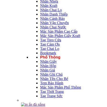
Nhãn Nhựa
Nhãn Kraft
Nhãn Chai Lọ
Nhãn Danh Thiếp
Nhãn Cảnh Báo
Nhãn Vận Chuyển
Nhãn Chai Nước
Mác Sản Phẩm Cao Cấp
Mác Sản Phẩm Giấy Kraft
Tag Treo Cửa
Tag Cảm Ơn
Tag Chai Lọ
Bookmark
Phổ Thông
Nhãn Giấy
Nhãn Hộp
Nhãn Giá
Nhãn Ghi Chú
Nhãn Tên Cho Bé
Tem Bảo Hành
Mác Sản Phẩm Phổ Thông
Tag Thời Trang
Tag Trang Sức