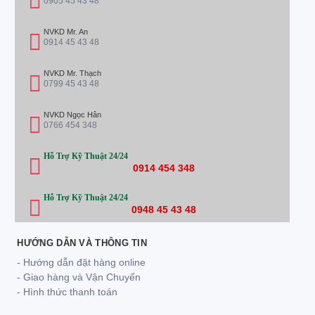
0905 45 43 48
NVKD Mr. An
0914 45 43 48
NVKD Mr. Thạch
0799 45 43 48
NVKD Ngọc Hân
0766 454 348
Hỗ Trợ Kỹ Thuật 24/24
0914 454 348
Hỗ Trợ Kỹ Thuật 24/24
0948 45 43 48
HƯỚNG DẪN VÀ THÔNG TIN
- Hướng dẫn đặt hàng online
- Giao hàng và Vận Chuyển
- Hình thức thanh toán