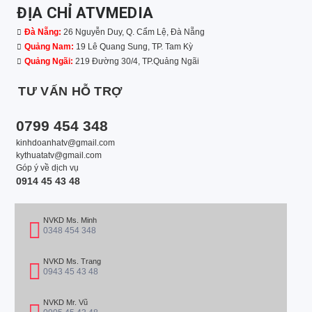
ĐỊA CHỈ ATVMEDIA
Đà Nẵng:
26 Nguyễn Duy, Q. Cẩm Lệ, Đà Nẵng
Quảng Nam:
19 Lê Quang Sung, TP. Tam Kỳ
Quảng Ngãi:
219 Đường 30/4, TP.Quảng Ngãi
TƯ VẤN HỖ TRỢ
0799 454 348
kinhdoanhatv@gmail.com
kythuatatv@gmail.com
Góp ý về dịch vụ
0914 45 43 48
NVKD Ms. Minh
0348 454 348
NVKD Ms. Trang
0943 45 43 48
NVKD Mr. Vũ