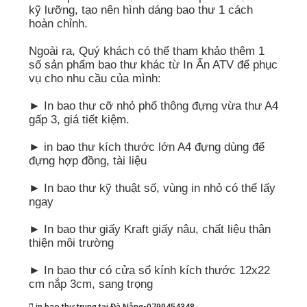
kỹ lưỡng, tạo nên hình dáng bao thư 1 cách
hoàn chỉnh.
Ngoài ra, Quý khách có thể tham khảo thêm 1
số sản phẩm bao thư khác từ In Ấn ATV để phục
vụ cho nhu cầu của mình:
► In bao thư cỡ nhỏ phổ thông đựng vừa thư A4
gấp 3, giá tiết kiệm.
► in bao thư kích thước lớn A4 đựng dùng để
đựng hợp đồng, tài liệu
► In bao thư kỹ thuật số, vùng in nhỏ có thể lấy
ngay
► In bao thư giấy Kraft giấy nâu, chất liệu thân
thiện môi trường
► In bao thư có cửa sổ kính kích thước 12x22
cm nắp 3cm, sang trọng
in bao thư trung tại Đà Nẵng-0799454348