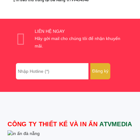
LIÊN HỆ NGAY
Hãy gởi mail cho chúng tôi để nhận khuyến
mãi.
CÔNG TY THIẾT KẾ VÀ IN ẤN
ATVMEDIA