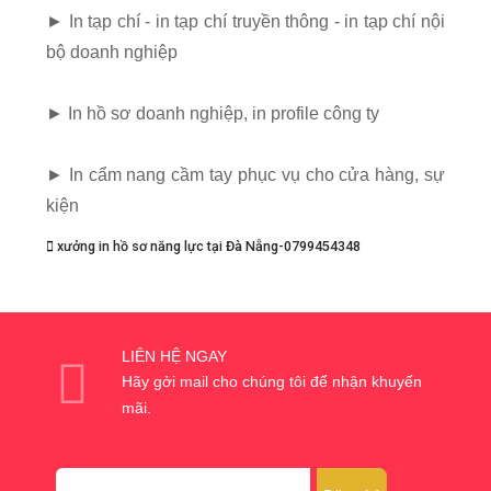
► In tạp chí - in tạp chí truyền thông - in tạp chí nội
bộ doanh nghiệp
► In hồ sơ doanh nghiệp, in profile công ty
► In cẩm nang cầm tay phục vụ cho cửa hàng, sự
kiện
xưởng in hồ sơ năng lực tại Đà Nẵng-0799454348
LIÊN HỆ NGAY
Hãy gởi mail cho chúng tôi để nhận khuyến
mãi.