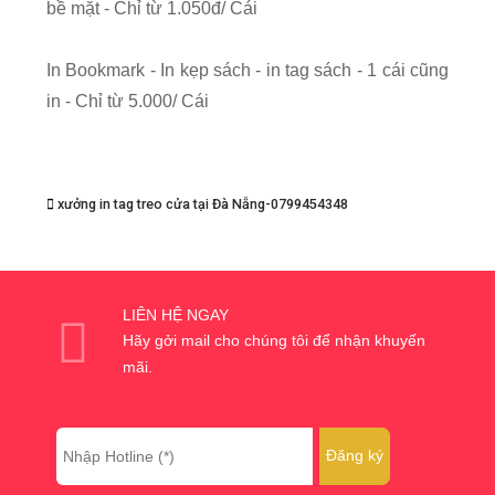
bề mặt - Chỉ từ 1.050đ/ Cái
In Bookmark - In kẹp sách - in tag sách - 1 cái cũng
in - Chỉ từ 5.000/ Cái
xưởng in tag treo cửa tại Đà Nẵng-0799454348
LIÊN HỆ NGAY
Hãy gởi mail cho chúng tôi để nhận khuyến
mãi.