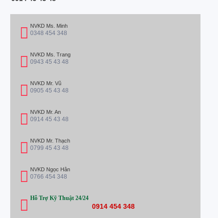
NVKD Ms. Minh
0348 454 348
NVKD Ms. Trang
0943 45 43 48
NVKD Mr. Vũ
0905 45 43 48
NVKD Mr. An
0914 45 43 48
NVKD Mr. Thạch
0799 45 43 48
NVKD Ngọc Hân
0766 454 348
Hỗ Trợ Kỹ Thuật 24/24
0914 454 348