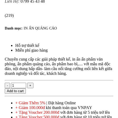
Liên Hệ:
0799 45 43 48
(219)
Danh mục:
IN ẤN QUẢNG CÁO
Hỗ trợ thiết kế
Miễn phí giao hàng
Chuyên cung cấp các giải pháp thiết kế, in ấn ấn phẩm văn
phòng, ấn phẩm quảng cáo, ấn phẩm bao bì,.... với mẫu mã độc
đáo, nội dung hấp dẫn- làm cầu nối tăng cường mối liên kết giữa
doanh nghiệp và đối tác, khách hàng.
Add to cart
+ Giảm Thêm 5%
| Đặt hàng Online
+ Giảm 100.000đ
khi thanh toán qua VNPAY
+ Tặng Voucher 200.000đ
với đơn hàng từ 5 triệu trở lên
+ Tặng Voucher 500.000đ
với đơn hàng từ 10 triệu trở lên