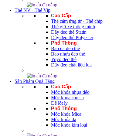
Thẻ NV - Thẻ Vip
Cao Cấp
Thẻ cảm ứng từ - Thẻ chip
Thẻ giữ xe thông minh
Dây đeo thẻ Statin
Dây đeo thẻ Polyester
Phổ Thông
Bao da đeo thẻ
Bao nhựa đeo thẻ
Yoyo đeo thẻ
Dây đeo chất liệu lụa
Sản Phẩm Quà Tặng
Cao Cấp
Móc khóa nhựa dẻo
Móc khóa cao su
Đế lót ly
Phổ Thông
Móc khóa Mica
Móc khóa da
Móc khóa kim loại