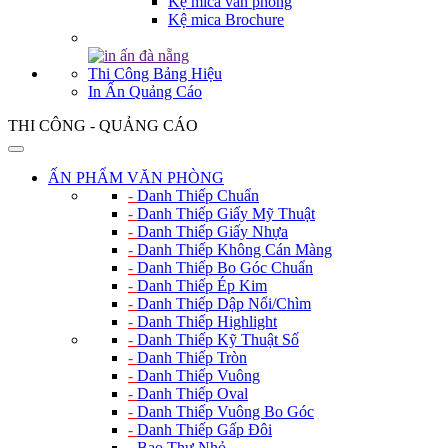
Kệ mica văn phòng
Kệ mica Brochure
Thi Công Bảng Hiệu
In Ấn Quảng Cáo
THI CÔNG - QUẢNG CÁO
ẤN PHẨM VĂN PHÒNG
-
Danh Thiếp Chuẩn
-
Danh Thiếp Giấy Mỹ Thuật
-
Danh Thiếp Giấy Nhựa
-
Danh Thiếp Không Cán Màng
-
Danh Thiếp Bo Góc Chuẩn
-
Danh Thiếp Ép Kim
-
Danh Thiếp Dập Nổi/Chìm
-
Danh Thiếp Highlight
-
Danh Thiếp Kỹ Thuật Số
-
Danh Thiếp Tròn
-
Danh Thiếp Vuông
-
Danh Thiếp Oval
-
Danh Thiếp Vuông Bo Góc
-
Danh Thiếp Gấp Đôi
-
Bao Thư Nhỏ