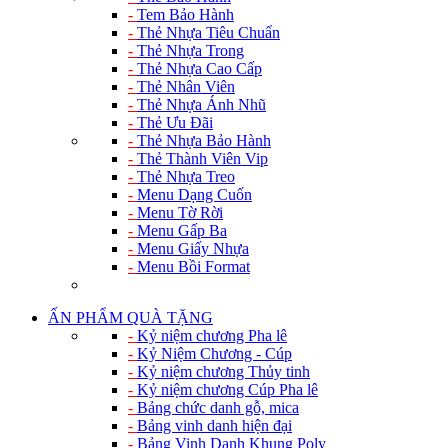
-
Tem Bảo Hành
-
Thẻ Nhựa Tiêu Chuẩn
-
Thẻ Nhựa Trong
-
Thẻ Nhựa Cao Cấp
-
Thẻ Nhân Viên
-
Thẻ Nhựa Ánh Nhũ
-
Thẻ Ưu Đãi
-
Thẻ Nhựa Bảo Hành
-
Thẻ Thành Viên Vip
-
Thẻ Nhựa Treo
-
Menu Dạng Cuốn
-
Menu Tờ Rời
-
Menu Gấp Ba
-
Menu Giấy Nhựa
-
Menu Bồi Format
ẤN PHẨM QUÀ TẶNG
-
Kỷ niệm chương Pha lê
-
Kỷ Niệm Chương - Cúp
-
Kỷ niệm chương Thủy tinh
-
Kỷ niệm chương Cúp Pha lê
-
Bảng chức danh gỗ, mica
-
Bảng vinh danh hiện đại
-
Bảng Vinh Danh Khung Poly