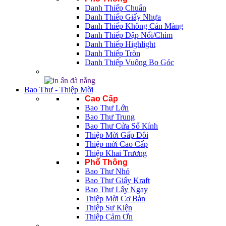
Danh Thiếp Chuẩn
Danh Thiếp Giấy Nhựa
Danh Thiếp Không Cán Màng
Danh Thiếp Dập Nổi/Chìm
Danh Thiếp Highlight
Danh Thiếp Tròn
Danh Thiếp Vuông Bo Góc
Bao Thư - Thiệp Mời
Cao Cấp
Bao Thư Lớn
Bao Thư Trung
Bao Thư Cửa Sổ Kính
Thiệp Mời Gấp Đôi
Thiệp mời Cao Cấp
Thiệp Khai Trương
Phổ Thông
Bao Thư Nhỏ
Bao Thư Giấy Kraft
Bao Thư Lấy Ngay
Thiệp Mời Cơ Bản
Thiệp Sự Kiện
Thiệp Cảm Ơn