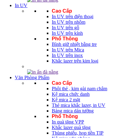
In UV
Cao Cấp
In UV trên điện thoại
In UV trên nhôm
In UV trên gỗ
In UV trên kính
Phổ Thông
Bình giữ nhiệt bằng tre
In UV trên Mica
In UV trên inox
Khắc lazer trên kim loại
Văn Phòng Phẩm
Cao Cấp
Phôi thẻ , kim gài nam châm
Kệ mica chức danh
Kệ mica 2 mặt
Thẻ mica khắc lazer, in UV
Bảng mica dán tường
Phổ Thông
In quà tặng VPP
Khắc lazer quà tặng
Thùng phiếu, họp tiền TIP