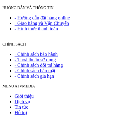
HƯỚNG DẪN VÀ THÔNG TIN
- Hướng dẫn đặt hàng online
- Giao hàng và Vận Chuyển
- Hình thức thanh toán
CHÍNH SÁCH
- Chính sách bảo hành
- Thoả thuận sử dụng
- Chính sách đổi trả hàng
- Chính sách bảo mật
- Chính sách gia hạn
MENU ATVMEDIA
Giới thiệu
Dịch vụ
Tin tức
Hỗ trợ