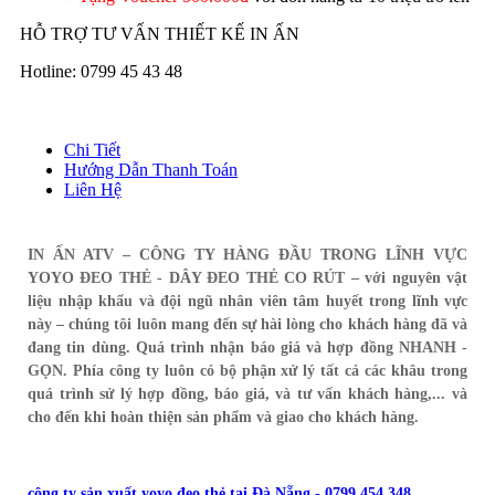
HỖ TRỢ TƯ VẤN THIẾT KẾ IN ẤN
Hotline: 0799 45 43 48
Chi Tiết
Hướng Dẫn Thanh Toán
Liên Hệ
IN ẤN ATV – CÔNG TY HÀNG ĐẦU TRONG LĨNH VỰC
YOYO ĐEO THẺ - DÂY ĐEO THẺ CO RÚT – với nguyên vật
liệu nhập khẩu và đội ngũ nhân viên tâm huyết trong lĩnh vực
này – chúng tôi luôn mang đến sự hài lòng cho khách hàng đã và
đang tin dùng. Quá trình nhận báo giá và hợp đồng NHANH -
GỌN. Phía công ty luôn có bộ phận xử lý tất cả các khâu trong
quá trình sử lý hợp đồng, báo giá, và tư vấn khách hàng,... và
cho đến khi hoàn thiện sản phẩm và giao cho khách hàng.
công ty sản xuất yoyo đeo thẻ tại Đà Nẵng - 0799 454 348