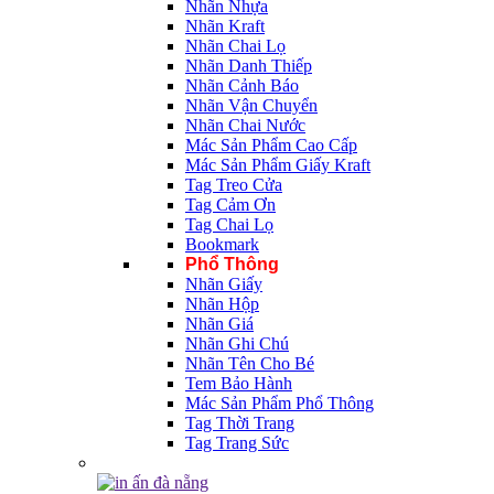
Nhãn Nhựa
Nhãn Kraft
Nhãn Chai Lọ
Nhãn Danh Thiếp
Nhãn Cảnh Báo
Nhãn Vận Chuyển
Nhãn Chai Nước
Mác Sản Phẩm Cao Cấp
Mác Sản Phẩm Giấy Kraft
Tag Treo Cửa
Tag Cảm Ơn
Tag Chai Lọ
Bookmark
Phổ Thông
Nhãn Giấy
Nhãn Hộp
Nhãn Giá
Nhãn Ghi Chú
Nhãn Tên Cho Bé
Tem Bảo Hành
Mác Sản Phẩm Phổ Thông
Tag Thời Trang
Tag Trang Sức