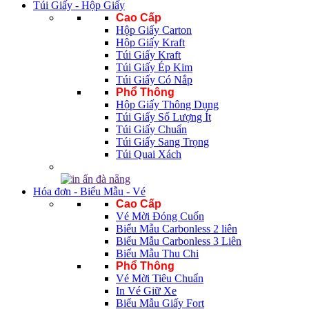
Túi Giấy - Hộp Giấy
Cao Cấp
Hộp Giấy Carton
Hộp Giấy Kraft
Túi Giấy Kraft
Túi Giấy Ép Kim
Túi Giấy Có Nắp
Phổ Thông
Hộp Giấy Thông Dụng
Túi Giấy Số Lượng Ít
Túi Giấy Chuẩn
Túi Giấy Sang Trọng
Túi Quai Xách
Hóa đơn - Biểu Mẫu - Vé
Cao Cấp
Vé Mời Đóng Cuốn
Biểu Mẫu Carbonless 2 liên
Biểu Mẫu Carbonless 3 Liên
Biểu Mẫu Thu Chi
Phổ Thông
Vé Mời Tiêu Chuẩn
In Vé Giữ Xe
Biểu Mẫu Giấy Fort