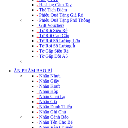
-
Hashtag Cầm Tay
-
Thẻ Tích Điểm
-
Phiếu Quà Tặng Giá Rẻ
-
Phiếu Quà Tặng Phổ Thông
-
Gift Vouchers
-
Tờ Rơi Siêu Rẻ
-
Tờ Rơi Cao Cấp
-
Tờ Rơi Số Lượng Lớn
-
Tờ Rơi Số Lượng Ít
-
Tờ Gấp Siêu Rẻ
-
Tờ Gấp Đôi A5
ẤN PHẨM BAO BÌ
-
Nhãn Nhựa
-
Nhãn Giấy
-
Nhãn Kraft
-
Nhãn Hộp
-
Nhãn Chai Lọ
-
Nhãn Giá
-
Nhãn Danh Thiếp
-
Nhãn Ghi Chú
-
Nhãn Cảnh Báo
-
Nhãn Tên Cho Bé
-
Nhãn Vận Chuyển