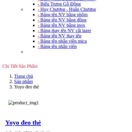
-
Biểu Trưng Gỗ Đồng
-
Huy Chương - Huân Chương
-
Bảng tên NV bằng nhôm
-
Bảng tên NV bằng đồng
-
Bảng tên NV bằng inox
-
Bảng thay tên NV cắt lazer
-
Bảng tên NV thay tên
-
Bảng tên nhân viên mica
-
Bảng tên nhân viên
Chi Tiết Sản Phẩm
Trang chủ
Sản phẩm
Yoyo đeo thẻ
Yoyo đeo thẻ