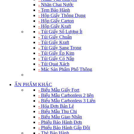
-
Nhãn Chai Nước
-
Tem Bảo Hành
-
Hộp Giấy Thông Dụng
-
Hộp Giấy Carton
-
Hộp Giấy Kraft
-
Túi Giấy Số Lượng Ít
-
Túi Giấy Chuẩn
-
Túi Giấy Kraft
-
Túi Giấy Sang Trọng
-
Túi Giấy Ép Kim
-
Túi Giấy Có Nắp
-
Túi Quai Xách
-
Mác Sản Phẩm Phổ Thông
ẤN PHẨM KHÁC
-
Biểu Mẫu Giấy Fort
-
Biểu Mẫu Carbonless 2 liên
-
Biểu Mẫu Carbonless 3 Liên
-
Hóa Đơn Bán Lẻ
-
Biểu Mẫu Thu Chi
-
Biểu Mẫu Giao Nhận
-
Phiếu Bảo Hành Đơn
-
Phiếu Bảo Hành Gấp Đôi
-
Thẻ Bảo Hành