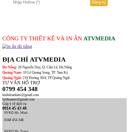
CÔNG TY THIẾT KẾ VÀ IN ẤN
ATVMEDIA
ĐỊA CHỈ ATVMEDIA
Đà Nẵng:
26 Nguyễn Duy, Q. Cẩm Lệ, Đà Nẵng
Quảng Nam:
19 Lê Quang Sung, TP. Tam Kỳ
Quảng Ngãi:
219 Đường 30/4, TP.Quảng Ngãi
TƯ VẤN HỖ TRỢ
0799 454 348
kinhdoanhatv@gmail.com
kythuatatv@gmail.com
Góp ý về dịch vụ
0914 45 43 48
NVKD Ms. Minh
0348 454 348
NVKD Ms. Trang