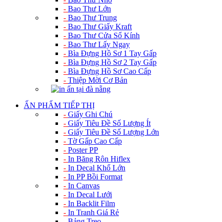
-
Bao Thư Lớn
-
Bao Thư Trung
-
Bao Thư Giấy Kraft
-
Bao Thư Cửa Sổ Kính
-
Bao Thư Lấy Ngay
-
Bìa Đựng Hồ Sơ 1 Tay Gấp
-
Bìa Đựng Hồ Sơ 2 Tay Gấp
-
Bìa Đựng Hồ Sơ Cao Cấp
-
Thiệp Mời Cơ Bản
ẤN PHẨM TIẾP THỊ
-
Giấy Ghi Chú
-
Giấy Tiêu Đề Số Lượng Ít
-
Giấy Tiêu Đề Số Lượng Lớn
-
Tờ Gấp Cao Cấp
-
Poster PP
-
In Băng Rôn Hiflex
-
In Decal Khổ Lớn
-
In PP Bồi Format
-
In Canvas
-
In Decal Lưới
-
In Backlit Film
-
In Tranh Giá Rẻ
-
Bảng Treo