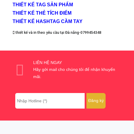
THIẾT KẾ TAG SẢN PHẨM
THIẾT KẾ THẺ TÍCH ĐIỂM
THIẾT KẾ HASHTAG CẦM TAY
thiết kế và in theo yêu cầu tại Đà nẵng-0799454348
LIÊN HỆ NGAY
Hãy gởi mail cho chúng tôi để nhận khuyến
mãi.