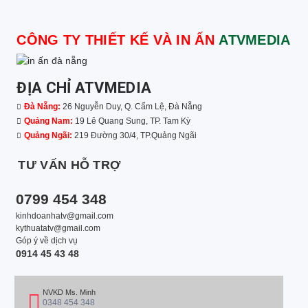
CÔNG TY THIẾT KẾ VÀ IN ẤN
ATVMEDIA
ĐỊA CHỈ ATVMEDIA
Đà Nẵng:
26 Nguyễn Duy, Q. Cẩm Lệ, Đà Nẵng
Quảng Nam:
19 Lê Quang Sung, TP. Tam Kỳ
Quảng Ngãi:
219 Đường 30/4, TP.Quảng Ngãi
TƯ VẤN HỖ TRỢ
0799 454 348
kinhdoanhatv@gmail.com
kythuatatv@gmail.com
Góp ý về dịch vụ
0914 45 43 48
NVKD Ms. Minh
0348 454 348