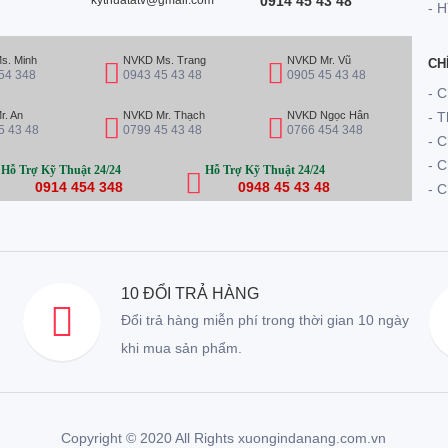
kythuatatv@gmail.com
0914 45 43 48
- H
s. Minh
NVKD Ms. Trang
NVKD Mr. Vũ
CH
54 348
0943 45 43 48
0905 45 43 48
- 
. An
NVKD Mr. Thạch
NVKD Ngọc Hân
- 
5 43 48
0799 45 43 48
0766 454 348
- C
- 
Hỗ Trợ Kỹ Thuật 24/24
Hỗ Trợ Kỹ Thuật 24/24
0914 454 348
0948 45 43 48
- C
10 ĐỔI TRẢ HÀNG
Đổi trả hàng miễn phí trong thời gian 10 ngày
khi mua sản phẩm.
Copyright © 2020 All Rights xuongindanang.com.vn