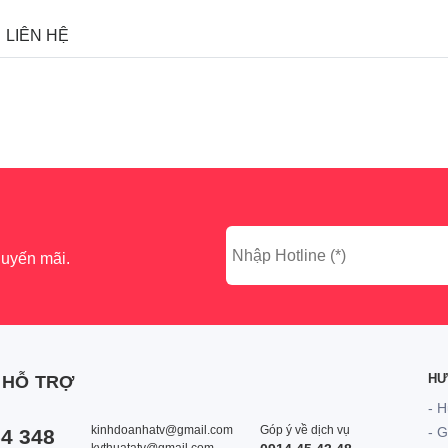
LIÊN HỆ
huyến mãi.
HƯ
 HỖ TRỢ
- H
kinhdoanhatv@gmail.com
Góp ý về dịch vụ
- 
4 348