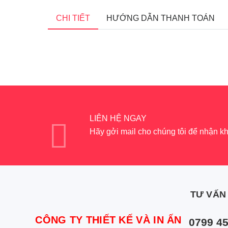
CHI TIẾT
HƯỚNG DẪN THANH TOÁN
LIÊN HỆ NGAY
Hãy gởi mail cho chúng tôi để nhận k
TƯ VẤN
CÔNG TY THIẾT KẾ VÀ IN ẤN
0799 45