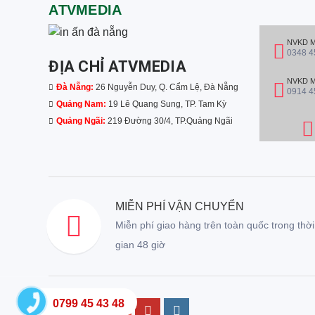
ATVMEDIA
NVKD M
0348 4
ĐỊA CHỈ ATVMEDIA
NVKD Mr
Đà Nẵng:
26 Nguyễn Duy, Q. Cẩm Lệ, Đà Nẵng
0914 4
Quảng Nam:
19 Lê Quang Sung, TP. Tam Kỳ
Quảng Ngãi:
219 Đường 30/4, TP.Quảng Ngãi
MIỄN PHÍ VẬN CHUYỂN
Miễn phí giao hàng trên toàn quốc trong thời
gian 48 giờ
0799 45 43 48