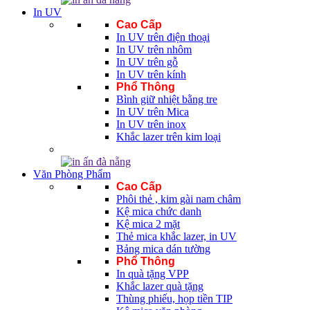
In UV
Cao Cấp
In UV trên điện thoại
In UV trên nhôm
In UV trên gỗ
In UV trên kính
Phổ Thông
Bình giữ nhiệt bằng tre
In UV trên Mica
In UV trên inox
Khắc lazer trên kim loại
Văn Phòng Phẩm
Cao Cấp
Phôi thẻ , kim gài nam châm
Kệ mica chức danh
Kệ mica 2 mặt
Thẻ mica khắc lazer, in UV
Bảng mica dán tường
Phổ Thông
In quà tặng VPP
Khắc lazer quà tặng
Thùng phiếu, họp tiền TIP