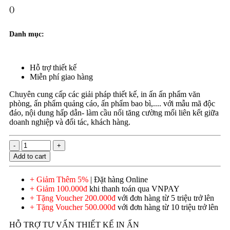
()
Danh mục:
Hỗ trợ thiết kế
Miễn phí giao hàng
Chuyên cung cấp các giải pháp thiết kế, in ấn ấn phẩm văn
phòng, ấn phẩm quảng cáo, ấn phẩm bao bì,.... với mẫu mã độc
đáo, nội dung hấp dẫn- làm cầu nối tăng cường mối liên kết giữa
doanh nghiệp và đối tác, khách hàng.
Add to cart
+ Giảm Thêm 5%
| Đặt hàng Online
+ Giảm 100.000đ
khi thanh toán qua VNPAY
+ Tặng Voucher 200.000đ
với đơn hàng từ 5 triệu trở lên
+ Tặng Voucher 500.000đ
với đơn hàng từ 10 triệu trở lên
HỖ TRỢ TƯ VẤN THIẾT KẾ IN ẤN