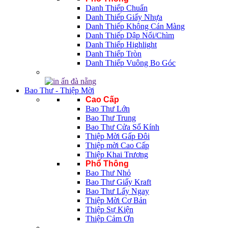
Danh Thiếp Chuẩn
Danh Thiếp Giấy Nhựa
Danh Thiếp Không Cán Màng
Danh Thiếp Dập Nổi/Chìm
Danh Thiếp Highlight
Danh Thiếp Tròn
Danh Thiếp Vuông Bo Góc
Bao Thư - Thiệp Mời
Cao Cấp
Bao Thư Lớn
Bao Thư Trung
Bao Thư Cửa Sổ Kính
Thiệp Mời Gấp Đôi
Thiệp mời Cao Cấp
Thiệp Khai Trương
Phổ Thông
Bao Thư Nhỏ
Bao Thư Giấy Kraft
Bao Thư Lấy Ngay
Thiệp Mời Cơ Bản
Thiệp Sự Kiện
Thiệp Cảm Ơn