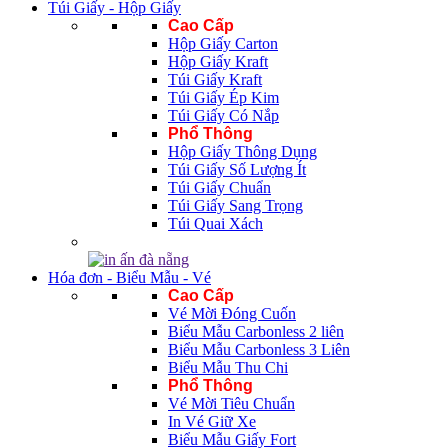
Túi Giấy - Hộp Giấy
Cao Cấp
Hộp Giấy Carton
Hộp Giấy Kraft
Túi Giấy Kraft
Túi Giấy Ép Kim
Túi Giấy Có Nắp
Phổ Thông
Hộp Giấy Thông Dụng
Túi Giấy Số Lượng Ít
Túi Giấy Chuẩn
Túi Giấy Sang Trọng
Túi Quai Xách
Hóa đơn - Biểu Mẫu - Vé
Cao Cấp
Vé Mời Đóng Cuốn
Biểu Mẫu Carbonless 2 liên
Biểu Mẫu Carbonless 3 Liên
Biểu Mẫu Thu Chi
Phổ Thông
Vé Mời Tiêu Chuẩn
In Vé Giữ Xe
Biểu Mẫu Giấy Fort