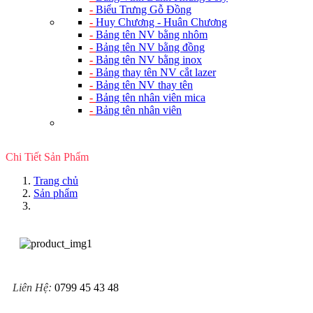
-
Biểu Trưng Gỗ Đồng
-
Huy Chương - Huân Chương
-
Bảng tên NV bằng nhôm
-
Bảng tên NV bằng đồng
-
Bảng tên NV bằng inox
-
Bảng thay tên NV cắt lazer
-
Bảng tên NV thay tên
-
Bảng tên nhân viên mica
-
Bảng tên nhân viên
Chi Tiết Sản Phẩm
Trang chủ
Sản phẩm
Liên Hệ:
0799 45 43 48