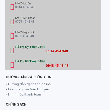
NVKD Mr. An
0914 45 43 48
NVKD Mr. Thạch
0799 45 43 48
NVKD Ngọc Hân
0766 454 348
Hỗ Trợ Kỹ Thuật 24/24
0914 454 348
Hỗ Trợ Kỹ Thuật 24/24
0948 45 43 48
HƯỚNG DẪN VÀ THÔNG TIN
- Hướng dẫn đặt hàng online
- Giao hàng và Vận Chuyển
- Hình thức thanh toán
CHÍNH SÁCH