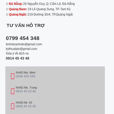
Đà Nẵng:
26 Nguyễn Duy, Q. Cẩm Lệ, Đà Nẵng
Quảng Nam:
19 Lê Quang Sung, TP. Tam Kỳ
Quảng Ngãi:
219 Đường 30/4, TP.Quảng Ngãi
TƯ VẤN HỖ TRỢ
0799 454 348
kinhdoanhatv@gmail.com
kythuatatv@gmail.com
Góp ý về dịch vụ
0914 45 43 48
NVKD Ms. Minh
0348 454 348
NVKD Ms. Trang
0943 45 43 48
NVKD Mr. Vũ
0905 45 43 48