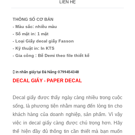
LIÊN HỆ
THÔNG SỐ CƠ BẢN
- Màu sắc: nhiều màu
- Số mặt in: 1 mặt
- Loại Giấy decal giấy Fasson
- Kỹ thuật in: In KTS
- Gia công : Bế Demi theo file thiết kế
in nhãn giấy tại Đà Nẵng-0799454348
DECAL GIẤY - PAPER DECAL
Decal giấy được thấy ngày càng nhiều trong cuộc
sống, là phương tiện nhằm mang đến lòng tin cho
khách hàng của doanh nghiệp, sản phẩm. Vì vậy
việc in decal giấy càng được chú trọng hơn. Hãy
thể hiện đầy đủ thông tin cần thiết mà bạn muốn