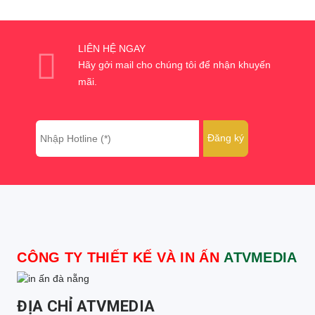
LIÊN HỆ NGAY
Hãy gởi mail cho chúng tôi để nhận khuyến
mãi.
CÔNG TY THIẾT KẾ VÀ IN ẤN
ATVMEDIA
ĐỊA CHỈ ATVMEDIA